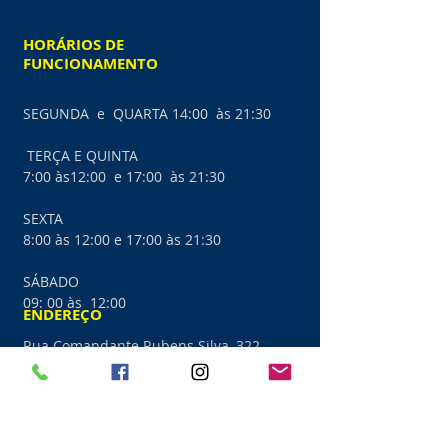
HORÁRIOS DE
FUNCIONAMENTO
SEGUNDA e QUARTA
14:00 às 21:30
TERÇA E QUINTA
7:00 às12:00 e 17:00 às 21:30
SEXTA
8:00 às 12:00 e 17:00 às 21:30
​SÁBADO
​09: 00 às 12:00
ENDEREÇO
Rua Comandante Rubens Silva, 322
Freguesia - Jacarepaguá
CEP
22745-282
Central de Atendimento
3049-2367
Whats app
99573-5236